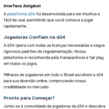
Interface Amigável
A
plataforma d34
foi desenvolvida para ser intuitiva e
fácil de usar, permitindo que você comece a jogar
rapidamente.
Jogadores Confiam na d34
A d34 opera com todas as licenças necessárias e segue
rigorosos padrões de regulamentação. Nossa
plataforma é reconhecida pela transparência e fair play
em todos os jogos.
Milhares de jogadores em todo o Brasil escolhem a d34
para sua diversão online, comprovando nossa
credibilidade no mercado.
Pronto para Começar?
Junte-se à comunidade de jogadores da d34 e descubra