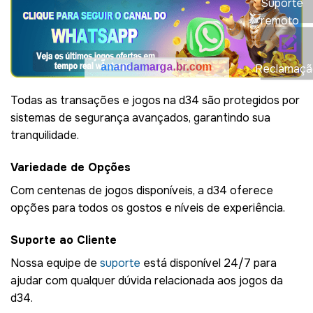
Suporte
remoto
Reclamaçã
Todas as transações e jogos na d34 são protegidos por
sistemas de segurança avançados, garantindo sua
tranquilidade.
Variedade de Opções
Com centenas de jogos disponíveis, a d34 oferece
opções para todos os gostos e níveis de experiência.
Suporte ao Cliente
Nossa equipe de
suporte
está disponível 24/7 para
ajudar com qualquer dúvida relacionada aos jogos da
d34.