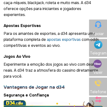
caça-níqueis, blackjack, roleta e muito mais. A d34
oferece opções para iniciantes e jogadores
experientes.
Apostas Esportivas
Para os amantes de esportes, a d34 apresenta uma
Apoiar
plataforma completa de
apostas esportivas
com odds
competitivas e eventos ao vivo.
Telegram
Jogos Ao Vivo
Experimente a emoção dos jogos ao vivo com dealers
reais. A d34 traz a atmosfera do cassino diretamente
Viber
para você.
Vantagens de Jogar na d34
Telefone
Segurança e Confiança