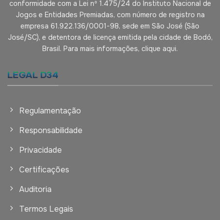
conformidade com a Lei nº 1.475/24 do Instituto Nacional de
Jogos e Entidades Premiadas, com número de registro na
empresa 61.922.136/0001-98, sede em São José (São
José/SC), e detentora de licença emitida pela cidade de Bodó,
Brasil. Para mais informações, clique aqui.
LEGAL D34
Regulamentação
Responsabilidade
Privacidade
Certificações
Auditoria
Termos Legais