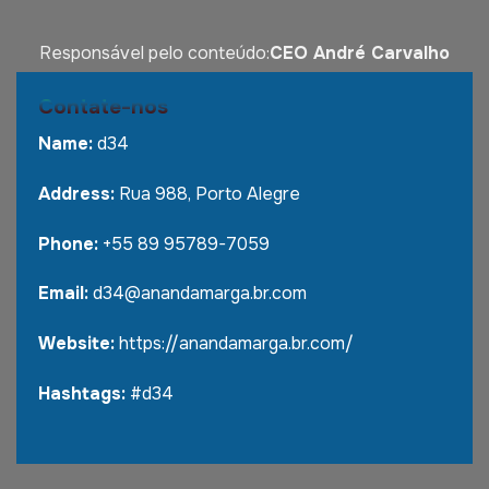
Responsável pelo conteúdo:
CEO André Carvalho
Contate-nos
Name:
d34
Address:
Rua 988, Porto Alegre
Phone:
+55 89 95789-7059
Email:
d34@anandamarga.br.com
Website:
https://anandamarga.br.com/
Hashtags:
#d34