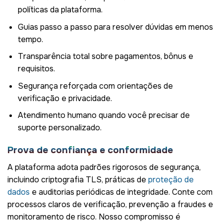
políticas da plataforma.
Guias passo a passo para resolver dúvidas em menos
tempo.
Transparência total sobre pagamentos, bônus e
requisitos.
Segurança reforçada com orientações de
verificação e privacidade.
Atendimento humano quando você precisar de
suporte personalizado.
Prova de confiança e conformidade
A plataforma adota padrões rigorosos de segurança,
incluindo criptografia TLS, práticas de
proteção de
dados
e auditorias periódicas de integridade. Conte com
processos claros de verificação, prevenção a fraudes e
monitoramento de risco. Nosso compromisso é