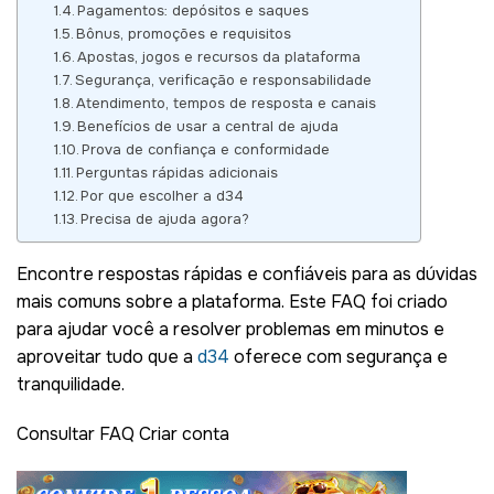
Pagamentos: depósitos e saques
Bônus, promoções e requisitos
Apostas, jogos e recursos da plataforma
Segurança, verificação e responsabilidade
Atendimento, tempos de resposta e canais
Benefícios de usar a central de ajuda
Prova de confiança e conformidade
Perguntas rápidas adicionais
Por que escolher a d34
Precisa de ajuda agora?
Encontre respostas rápidas e confiáveis para as dúvidas
mais comuns sobre a plataforma. Este FAQ foi criado
para ajudar você a resolver problemas em minutos e
aproveitar tudo que a
d34
oferece com segurança e
tranquilidade.
Consultar FAQ Criar conta