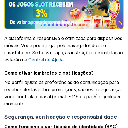
A plataforma é responsiva e otimizada para dispositivos
móveis. Você pode jogar pelo navegador do seu
smartphone. Se houver app, as instruções de instalação
estarão na
Central de Ajuda
.
Como ativar lembretes e notificações?
No perfil, ajuste as preferências de comunicação para
receber alertas sobre promoções, saques e segurança.
Você controla o canal (e-mail, SMS ou push) a qualquer
momento.
Segurança, verificação e responsabilidade
Como funciona a verificação de identidade (KYC)