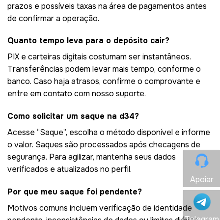
prazos e possíveis taxas na área de pagamentos antes
de confirmar a operação.
Quanto tempo leva para o depósito cair?
PIX e carteiras digitais costumam ser instantâneos.
Transferências podem levar mais tempo, conforme o
banco. Caso haja atrasos, confirme o comprovante e
entre em contato com nosso suporte.
Como solicitar um saque na d34?
Acesse “Saque”, escolha o método disponível e informe
o valor. Saques são processados após checagens de
segurança. Para agilizar, mantenha seus dados
verificados e atualizados no perfil.
Apoiar
Por que meu saque foi pendente?
Motivos comuns incluem verificação de identidade
Telegram